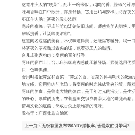
这道枣庄人的“硬菜”，配上一碗米饭，鸡肉的香、辣椒的辣
味与香味在口中散开，浑身舒畅。它用公鸡与辣椒，将深夜
枣庄羊肉汤：寒夜的暖心浓醇
寒冷的夜晚，枣庄的羊肉汤馆依旧热闹。师傅将羊肉切块，用
解腻提香，让汤味更浓郁”。
这道闻名遐迩的美食，不仅味道鲜美，还能驱寒暖身。喝一口
将寒夜的寒凉熬成舌尖的暖，藏着枣庄人的温情。
台儿庄张家狗肉：宴席的百年醇香
枣庄的宴席上，台儿庄张家狗肉总能压轴登场。师傅选用优质
口，色味俱佳。
食用时搭配蒜泥和香菜，“蒜泥的香、香菜的鲜与狗肉的嫩融
地介绍。它用狗肉与老汤，将宴席的时光炖成舌尖的醇，藏
枣庄的美食，是鲁南大地的馈赠，是千年时光的沉淀，是生活
的匠心、厚重的历史，在餐盘里交织成鲁南大地的味觉画卷
情与文化的底蕴，熬成舌尖上最难忘的滋味。
发布于：广西壮族自治区
上一篇：
无极有望发布350ADV踏板车, 会是双缸引擎吗?