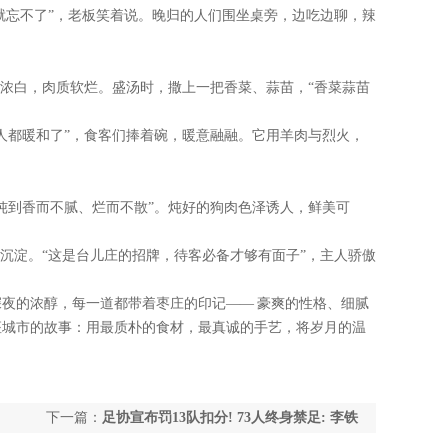
就忘不了”，老板笑着说。晚归的人们围坐桌旁，边吃边聊，辣
浓白，肉质软烂。盛汤时，撒上一把香菜、蒜苗，“香菜蒜苗
人都暖和了”，食客们捧着碗，暖意融融。它用羊肉与烈火，
炖到香而不腻、烂而不散”。炖好的狗肉色泽诱人，鲜美可
沉淀。“这是台儿庄的招牌，待客必备才够有面子”，主人骄傲
夜的浓醇，每一道都带着枣庄的印记—— 豪爽的性格、细腻
座城市的故事：用最质朴的食材，最真诚的手艺，将岁月的温
下一篇：
足协宣布罚13队扣分! 73人终身禁足: 李铁
陈戌源在列, 秦升郝伟上榜