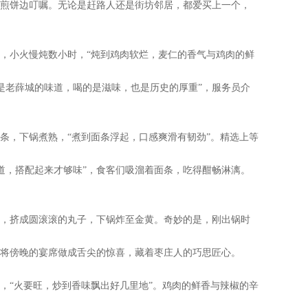
烙煎饼边叮嘱。无论是赶路人还是街坊邻居，都爱买上一个，
，小火慢炖数小时，“炖到鸡肉软烂，麦仁的香气与鸡肉的鲜
是老薛城的味道，喝的是滋味，也是历史的厚重”，服务员介
条，下锅煮熟，“煮到面条浮起，口感爽滑有韧劲”。精选上等
道，搭配起来才够味”，食客们吸溜着面条，吃得酣畅淋漓。
”，挤成圆滚滚的丸子，下锅炸至金黄。奇妙的是，刚出锅时
，将傍晚的宴席做成舌尖的惊喜，藏着枣庄人的巧思匠心。
，“火要旺，炒到香味飘出好几里地”。鸡肉的鲜香与辣椒的辛