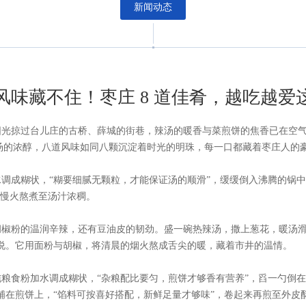
新闻动态
风味藏不住！枣庄 8 道佳肴，越吃越爱
阳光掠过台儿庄的古桥、薛城的街巷，辣汤的暖香与菜煎饼的焦香已在空
汤的浓醇，八道风味如同八颗沉淀着时光的明珠，每一口都藏着枣庄人的
调成糊状，“糊要细腻无颗粒，才能保证汤的顺滑”，缓缓倒入沸腾的锅中
，慢火熬煮至汤汁浓稠。
椒粉的温润辛辣，还有豆油皮的韧劲。盛一碗热辣汤，撒上葱花，暖汤滑
说。它用面粉与胡椒，将清晨的烟火熬成舌尖的暖，藏着市井的温情。
粮食粉加水调成糊状，“杂粮配比要匀，煎饼才够香有营养”，舀一勺倒在
铺在煎饼上，“馅料可按喜好搭配，新鲜足量才够味”，卷起来再煎至外皮