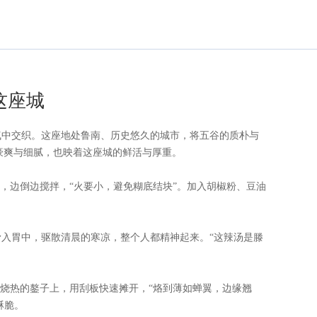
这座城
气中交织。这座地处鲁南、历史悠久的城市，将五谷的质朴与
豪爽与细腻，也映着这座城的鲜活与厚重。
，边倒边搅拌，“火要小，避免糊底结块”。加入胡椒粉、豆油
入胃中，驱散清晨的寒凉，整个人都精神起来。“这辣汤是滕
烧热的鏊子上，用刮板快速摊开，“烙到薄如蝉翼，边缘翘
酥脆。