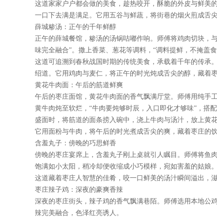
这道家家户户都会做的美食，趁热咬开，酥脆的外皮与鲜美的
一口下去满是满足。它用五谷与鲜蔬，将街巷的烟火煎成舌
薛城糁汤：正午的千年鲜醇
正午的薛城餐馆，糁汤的汤锅咕嘟作响。师傅将鸡肉切块，与
味完全融合”。撒上香菜、葱花等调料，“调料提鲜，不掩盖食
这道可追溯到春秋战国时期的传统美食，承载着千年的传承。
绍道。它用鸡肉与麦仁，将正午的时光炖成舌尖的醇，藏着
黄花牛肉面：午后的筋道鲜爽
午后的枣庄面馆，黄花牛肉面的香气飘满厅堂。师傅用纯手工
黄牛肉炖至软烂，“牛肉要炖够时辰，入口即化才够味”，搭配
盛面时，将筋道的面条捞入碗中，浇上牛肉与汤汁，放上黄花
它用面粉与牛肉，将午后的时光煮成舌尖的爽，藏着枣庄的
含羞丸子：傍晚的巧思鲜香
傍晚的枣庄宴席上，含羞丸子刚上桌就引人瞩目。师傅将鱼肉
饱满如小太阳，稍冷却便收缩成小巧模样，宛如害羞的姑娘
这道藏着枣庄人智慧的佳肴，咬一口鲜美的汤汁瞬间溢出，滋
枣庄辣子鸡：深夜的豪爽香辣
深夜的枣庄街头，辣子鸡的香气飘满巷陌。师傅选用本地公鸡
辣完美融合，色泽红亮诱人。