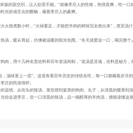
与米饭的甜交织，让人欲罢不能。“就像枣庄人的性格，热情直爽，吃一口
的时光炒成舌尖的酣畅，藏着枣庄人的豪爽。
大火熬煮数小时，“火候要足，才能把羊肉的鲜味完全熬出来”，煮至汤汁
热汤，暖从胃起，仿佛被温暖的阳光包围。“冬天就爱这一口，喝完整个
狗肉，用十几种名贵佐料和百年老汤炖制，“老汤是灵魂，佐料是秘方，
合，滋味更上一层”。这道有着百年历史的传统名吃，每一口都藏着岁月的
着枣庄的民俗情怀。
的温情。从街头的辣汤、菜煎饼到宴席的狗肉、丸子，从清晨的暖香到深
。当你走进枣庄，尝一口清晨的辣汤，品一碗醇厚的羊肉汤，便能读懂这