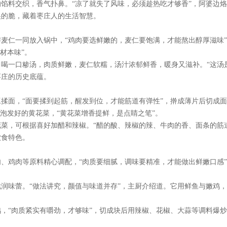
馅料交织，香气扑鼻。“凉了就失了风味，必须趁热吃才够香”，阿婆边
尖的脆，藏着枣庄人的生活智慧。
麦仁一同放入锅中，“鸡肉要选鲜嫩的，麦仁要饱满，才能熬出醇厚滋味”
材本味”。
喝一口糁汤，肉质鲜嫩，麦仁软糯，汤汁浓郁鲜香，暖身又滋补。“这汤
枣庄的历史底蕴。
揉面，“面要揉到起筋，醒发到位，才能筋道有弹性”，擀成薄片后切成面
泡发好的黄花菜，“黄花菜增香提鲜，是点睛之笔”。
菜，可根据喜好加醋和辣椒。“醋的酸、辣椒的辣、牛肉的香、面条的筋
饮食特色。
、鸡肉等原料精心调配，“肉质要细腻，调味要精准，才能做出鲜嫩口感
。
润味蕾。“做法讲究，颜值与味道并存”，主厨介绍道。它用鲜鱼与嫩鸡
，“肉质紧实有嚼劲，才够味”，切成块后用辣椒、花椒、大蒜等调料爆炒