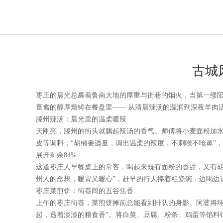
古城
枣庄的晨光总裹着鲁南大地的厚重与街巷的烟火，当第一缕
畜禽的醇厚熔铸在餐盘里—— 从清晨辣汤的温润到深夜羊肉
滕州辣汤：晨光里的温柔暖辣
天刚亮，滕州的街头就飘起辣汤的香气。师傅将小麦面粉加水
皮等调料，“胡椒要适量，调出温柔的辣度，不刺喉不呛鼻”
展开剩余84%
这道枣庄人早餐桌上的常客，喝起来既有面粉的香甜，又有胡
州人的念想，暖胃又暖心”，赶早的行人捧着粗瓷碗，边喝边
枣庄菜煎饼：街巷间的五谷焦香
上午的枣庄街巷，菜煎饼摊前总能看到排队的身影。阿婆将纯
起，透着淡淡的粮食香”。将白菜、豆腐、粉条、鸡蛋等馅料