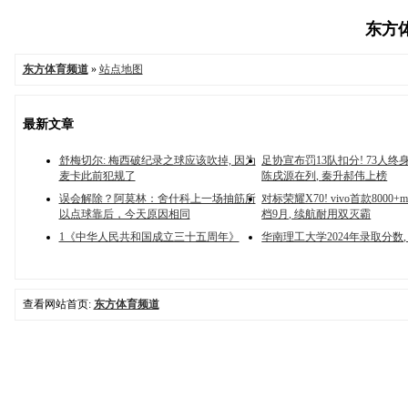
东方体
东方体育频道
»
站点地图
最新文章
舒梅切尔: 梅西破纪录之球应该吹掉, 因为
足协宣布罚13队扣分! 73人终身
麦卡此前犯规了
陈戌源在列, 秦升郝伟上榜
误会解除？阿莫林：舍什科上一场抽筋所
对标荣耀X70! vivo首款8000
以点球靠后，今天原因相同
档9月, 续航耐用双灭霸
1《中华人民共和国成立三十五周年》
华南理工大学2024年录取分数
查看网站首页:
东方体育频道